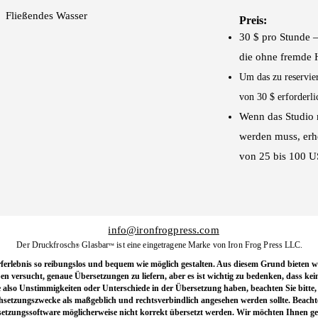
Fließendes Wasser
Preis:
30 $ pro Stunde 
die ohne fremde H
Um das zu reservie
von 30 $ erforderli
Wenn das Studio 
werden muss, erh
von 25 bis 100 U
info@ironfrogpress.com
Der Druckfrosch
Glasbar
ist eine eingetragene Marke von Iron Frog Press LLC.
®
™
ferlebnis so reibungslos und bequem wie möglich gestalten. Aus diesem Grund bieten 
en versucht, genaue Übersetzungen zu liefern, aber es ist wichtig zu bedenken, dass kei
also Unstimmigkeiten oder Unterschiede in der Übersetzung haben, beachten Sie bitte, 
chsetzungszwecke als maßgeblich und rechtsverbindlich angesehen werden sollte. Beachten
tzungssoftware möglicherweise nicht korrekt übersetzt werden. Wir möchten Ihnen geg